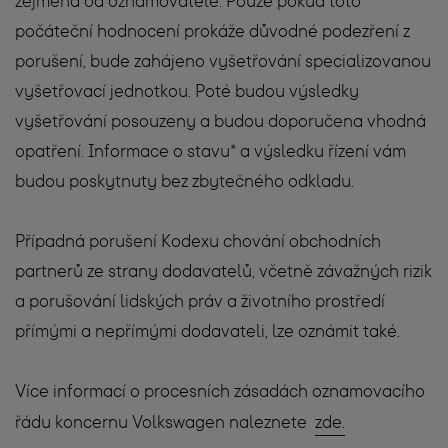
zejména od oznamovatele. Pouze pokud toto
počáteční hodnocení prokáže důvodné podezření z
porušení, bude zahájeno vyšetřování specializovanou
vyšetřovací jednotkou. Poté budou výsledky
vyšetřování posouzeny a budou doporučena vhodná
opatření. Informace o stavu* a výsledku řízení vám
budou poskytnuty bez zbytečného odkladu.
Případná porušení Kodexu chování obchodních
partnerů ze strany dodavatelů, včetně závažných rizik
a porušování lidských práv a životního prostředí
přímými a nepřímými dodavateli, lze oznámit také.
Více informací o procesních zásadách oznamovacího
řádu koncernu Volkswagen naleznete
zde
.