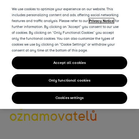
We use cookies to optimize your experience on our website. This
includes personalizing content and ads, offering social networking
features and traffic analysis. Please refer to our
Privacy Notice
for
further information. By clicking on "Accept" you consent to our use
of cookies. By clicking on “Only Functional Cookies” you accept
Czech Republic - Velká Bíteš
only the functional cookies. You can also customize the types of
cookies we use by clicking on "Cookie Settings" or withdraw your
Whistleblower
consent at any time at the bottom of this page.
Accept all cookies
system
Only functional cookies
Systém
Cookies settings
oznamovatelů