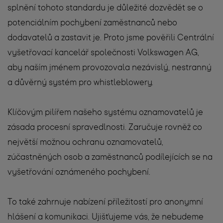
splnění tohoto standardu je důležité dozvědět se o
potenciálním pochybení zaměstnanců nebo
dodavatelů a zastavit je. Proto jsme pověřili Centrální
vyšetřovací kancelář společnosti Volkswagen AG,
aby naším jménem provozovala nezávislý, nestranný
a důvěrný systém pro whistleblowery.
Klíčovým pilířem našeho systému oznamovatelů je
zásada procesní spravedlnosti. Zaručuje rovněž co
největší možnou ochranu oznamovatelů,
zúčastněných osob a zaměstnanců podílejících se na
vyšetřování oznámeného pochybení.
To také zahrnuje nabízení příležitostí pro anonymní
hlášení a komunikaci. Ujišťujeme vás, že nebudeme